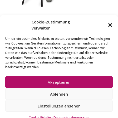
Cookie-Zustimmung
Startseite
verwalten
Produkte
Um dir ein optimales Erlebnis zu bieten, verwenden wir Technologien
Service
wie Cookies, um Geräteinformationen zu speichern und/oder darauf
zuzugreifen. Wenn du diesen Technologien zustimmst, können wir
Support
Daten wie das Surfverhalten oder eindeutige IDs auf dieser Website
verarbeiten. Wenn du deine Zustimmung nicht erteilst oder
Unternehmen
zurückziehst, können bestimmte Merkmale und Funktionen
beeinträchtigt werden.
Akzeptieren
© Alle Rechte vorbehalten – FUNERALdisplay
Ablehnen
-> Entwickelt von
Wormstall Bürotechnik
Einstellungen ansehen
Cookie-Richtlinie
Datenschutz
Impressum