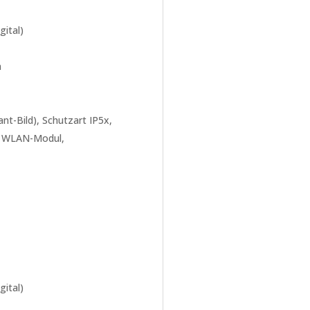
gital)
m
t-Bild), Schutzart IP5x,
es WLAN-Modul,
gital)