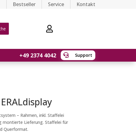
n
Bestseller
Service
Kontakt

0-Artikel
+49 2374 4042

Support
ERALdisplay
system – Rahmen, inkl. Staffelei
g montierte Lieferung. Staffelei für
d Querformat.