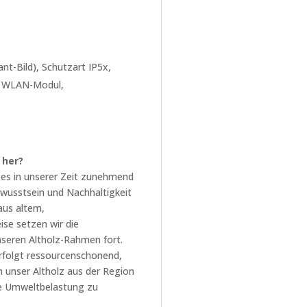
t-Bild), Schutzart IP5x,
es WLAN-Modul,
 her?
es in unserer Zeit zunehmend
wusstsein und Nachhaltigkeit
aus altem,
se setzen wir die
nseren Altholz-Rahmen fort.
rfolgt ressourcenschonend,
 unser Altholz aus der Region
ie Umweltbelastung zu