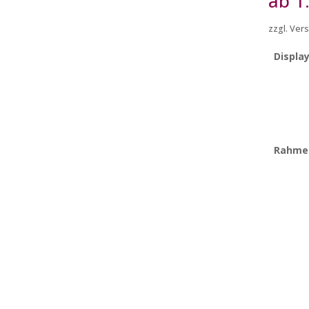
ab
1
zzgl. Ve
Displa
Rahme