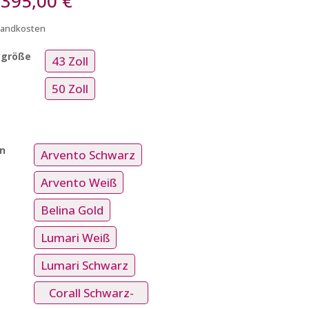
.395,00
€
rsandkosten
ygröße
43 Zoll
50 Zoll
n
Arvento Schwarz
Arvento Weiß
Belina Gold
Lumari Weiß
Lumari Schwarz
Corall Schwarz-