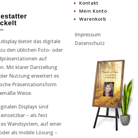
Kontakt
Mein Konto
estatter
Warenkorb
ckelt
Impressum
isplay bietet das digitale
Datenschutz
zu den üblichen Foto- oder
präsentationen auf
en. Mit klarer Darstellung
bler Nutzung erweitert es
sische Präsentationsform
gemäße Weise.
gitalen Displays sind
g einsetzbar – als fest
rtes Wandsystem, auf einer
 oder als mobile Lösung –