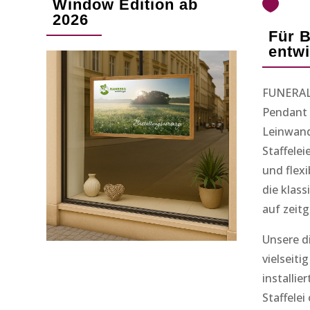
Window Edition ab

2026
Für B
entwi
FUNERALd
Pendant 
Leinwand
Staffelei
und flexi
die klas
auf zeit
Unsere di
vielseiti
installie
Staffelei